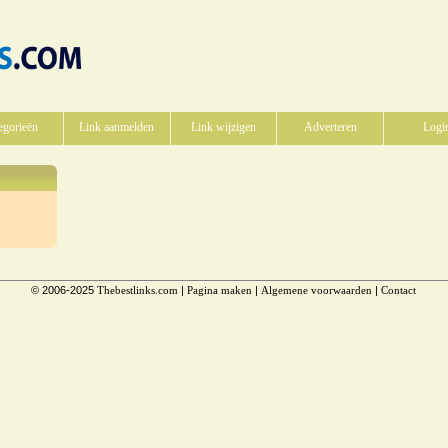
egorieën
Link aanmelden
Link wijzigen
Adverteren
Logi
© 2006-2025
Thebestlinks.com
|
Pagina maken
|
Algemene voorwaarden
|
Contact